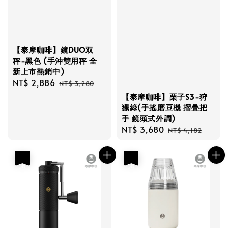
【泰摩咖啡】鏡DUO双
秤-黑色 (手沖雙用秤 全
新上市熱銷中)
Sale
NT$ 2,886
Regular
NT$ 3,280
price
price
【泰摩咖啡】栗子S3-狩
獵綠(手搖磨豆機 摺疊把
手 鏡頭式外調)
Sale
NT$ 3,680
Regular
NT$ 4,182
price
price
優惠
優惠