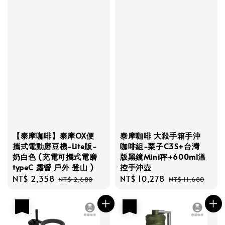
【泰摩咖啡】泰摩OX便
泰摩咖啡 大殺手箱手沖
攜式電動磨豆機-Lite版-
咖啡組-栗子C3S+台灣
奶白色 (充電可攜式電磨
版黑鏡Mini秤+600ml溫
typeC 露營 戶外 登山 )
控手沖壺
Sale
NT$ 2,358
Regular
Sale
NT$ 10,278
Regular
NT$ 2,680
NT$ 11,680
price
price
price
price
優惠
優惠