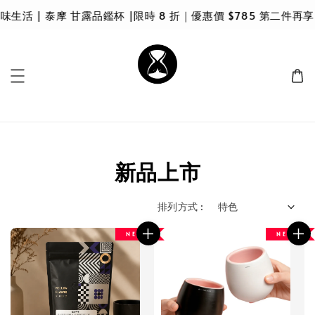
 | 泰摩 甘露品鑑杯 |限時 8 折｜優惠價 $785 第二件再享 
新品上市
排列方式 :
N E W
N E W