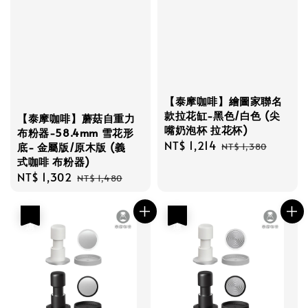
【泰摩咖啡】繪圖家聯名
款拉花缸-黑色/白色 (尖
【泰摩咖啡】蘑菇自重力
嘴奶泡杯 拉花杯)
布粉器-58.4mm 雪花形
Sale
NT$ 1,214
Regular
底- 金屬版/原木版 (義
NT$ 1,380
price
price
式咖啡 布粉器)
Sale
NT$ 1,302
Regular
NT$ 1,480
price
price
優惠
優惠