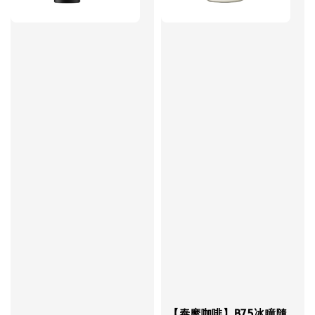
【泰摩咖啡】B75冰瞳隨