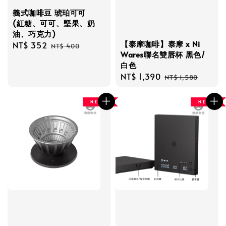
義式咖啡豆 琥珀可可
(紅糖、可可、堅果、奶
油、巧克力)
【泰摩咖啡】泰摩 x Ni
Sale
NT$ 352
Regular
NT$ 400
Wares聯名雙唇杯 黑色/
price
price
白色
Sale
NT$ 1,390
Regular
NT$ 1,580
price
price
N E W
N E W