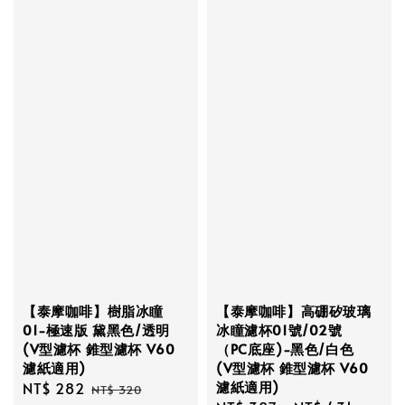
【泰摩咖啡】樹脂冰瞳
【泰摩咖啡】高硼矽玻璃
01-極速版 黛黑色/透明
冰瞳濾杯01號/02號
(V型濾杯 錐型濾杯 V60
（PC底座)-黑色/白色
濾紙適用)
(V型濾杯 錐型濾杯 V60
濾紙適用)
Sale
NT$ 282
Regular
NT$ 320