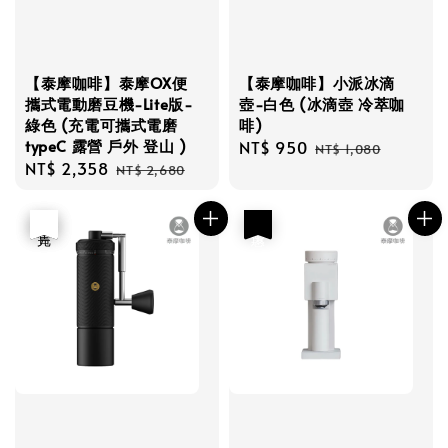
【泰摩咖啡】泰摩OX便
【泰摩咖啡】小派冰滴
攜式電動磨豆機-Lite版-
壺-白色 (冰滴壺 冷萃咖
綠色 (充電可攜式電磨
啡)
typeC 露營 戶外 登山 )
Sale
NT$ 950
Regular
NT$ 1,080
Sale
NT$ 2,358
Regular
price
price
NT$ 2,680
price
price
優惠
售完
優惠