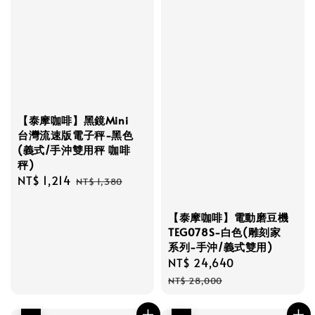
【泰摩咖啡】黑鏡Mini
台灣流速版電子秤-黑色
(義式/手沖雙用秤 咖啡
秤)
Sale
NT$ 1,214
Regular
NT$ 1,380
price
price
【泰摩咖啡】電動磨豆機
TEG078S-白色(雕刻家
系列-手沖/義式雙用)
Sale
NT$ 24,640
Regular
price
price
NT$ 28,000