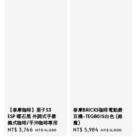
【泰摩咖啡】栗子S3
泰摩BRICKS咖啡電動磨
ESP 曜石黑 外調式手磨
豆機-TEGB01S白色 (錐
義式咖啡/手沖咖啡專用
魔)
Sale
NT$ 3,766
Regular
Sale
NT$ 5,984
Regular
NT$ 4,280
NT$ 6,800
price
price
price
price