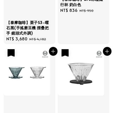
行杯 奶白色
Sale
NT$ 836
Regular
NT$ 950
price
price
【泰摩咖啡】栗子S3-曜
石黑(手搖磨豆機 摺疊把
手 鏡頭式外調)
Sale
NT$ 3,680
Regular
NT$ 4,182
price
price
優惠
優惠