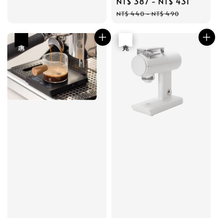
Sale
NT$ 387
-
NT$ 431
Regul
price
price
price
price
NT$ 440
-
NT$ 490
優惠
優惠
售完