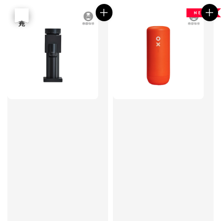
N E W
優惠
售完