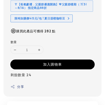
👔【爸氣獻禮．父親節優惠開跑】💚父親節檔期（ 7/31
～8/16） 指定商品88折
限時加購價415元/包 ! 夏日甜橙咖啡豆
購買此產品可獲得 282 點
數量
加入購物車
剩餘數量 24
分享