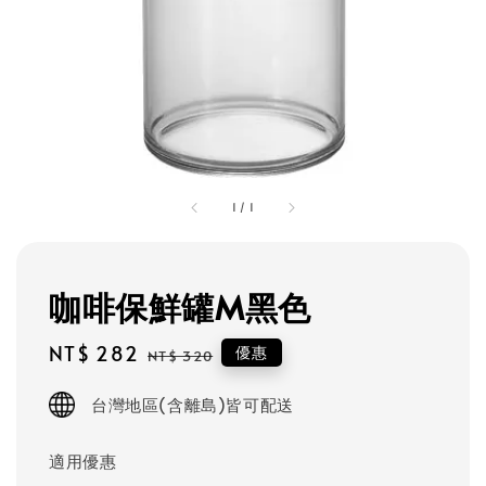
1
/
1
咖啡保鮮罐M黑色
Sale
NT$ 282
Regular
優惠
NT$ 320
price
price
台灣地區(含離島)皆可配送
適用優惠