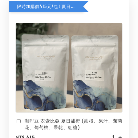
限時加購價415元/包 ! 夏日甜橙咖啡豆
咖啡豆 衣索比亞 夏日甜橙 (甜橙、果汁、茉莉
花、葡萄柚、果乾、紅糖)
-
+
NT$ 415