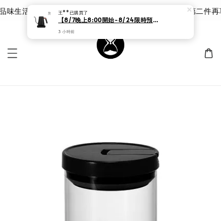
味生活 | 泰摩 甘露品鑑杯 |限時 8 折｜優惠價 $785 第二件再
王**
已購買了
【8/7晚上8:00開始-8/24限時預購價格3380元 】泰摩咖啡 魚ProX溫控手沖壺 黑色/白色
3 小時前