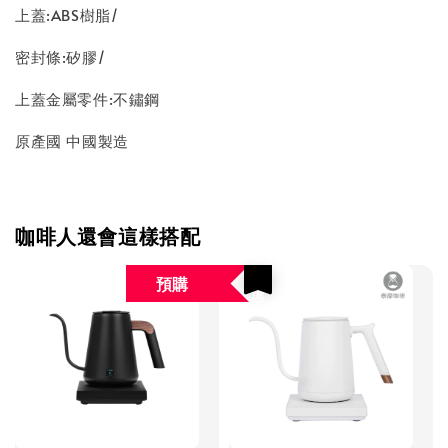
上蓋:ABS樹脂/
密封條:矽膠/
上蓋金屬零件:不鏽鋼
原產國 中國製造
咖啡人還會這樣搭配
預購
優惠