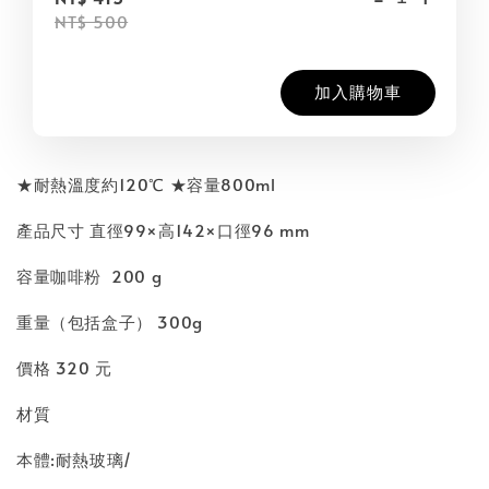
NT$ 500
加入購物車
★耐熱溫度約120℃ ★容量800ml
產品尺寸 直徑99×高142×口徑96 mm
容量咖啡粉 200 g
重量（包括盒子） 300g
價格 320 元
材質
本體:耐熱玻璃/