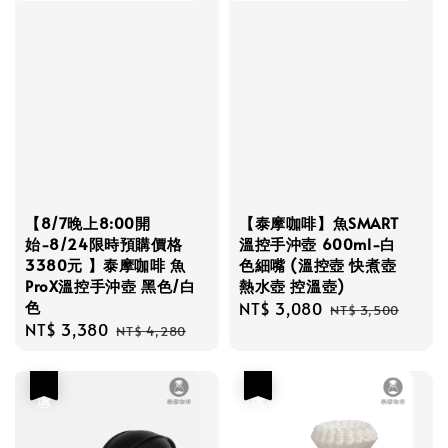
【8/7晚上8:00開
【泰摩咖啡】魚SMART
始-8/24限時預購價格
溫控手沖壺 600ml-白
3380元 】泰摩咖啡 魚
色細嘴 (溫控壺 快煮壺
ProX溫控手沖壺 黑色/白
熱水壺 控溫壺)
色
Sale
NT$ 3,080
Regular
NT$ 3,500
Sale
NT$ 3,380
Regular
price
price
NT$ 4,280
price
price
優惠
優惠