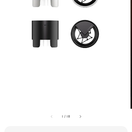
1
/
18