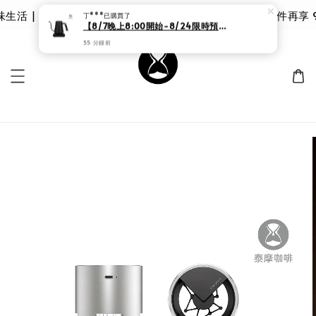
 | 泰摩 甘露品鑑杯 |限時 8 折｜優惠價 $785 第二件再享 9