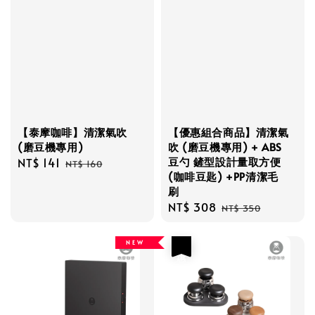
【泰摩咖啡】清潔氣吹
【優惠組合商品】清潔氣
(磨豆機專用)
吹 (磨豆機專用) + ABS
豆勺 鏟型設計量取方便
Sale
NT$ 141
Regular
NT$ 160
(咖啡豆匙) +PP清潔毛
price
price
刷
Sale
NT$ 308
Regular
NT$ 350
price
price
N E W
優惠