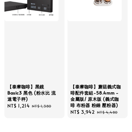
【泰摩咖啡】黑鏡
【泰摩咖啡】蘑菇義式咖
Basic3 黑色 (粉水比 流
啡配件套組-58.4mm -
速電子秤)
金屬版/ 原木版 (義式咖
啡 布粉器 粉錘 壓粉器)
Sale
NT$ 1,214
Regular
NT$ 1,380
Sale
NT$ 3,942
Regular
price
price
NT$ 4,480
price
price