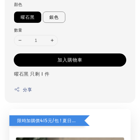
顏色
曜石黑
銀色
數量
加入購物車
曜石黑 只剩 1 件
分享
限時加購價415元/包 ! 夏日甜橙咖啡豆