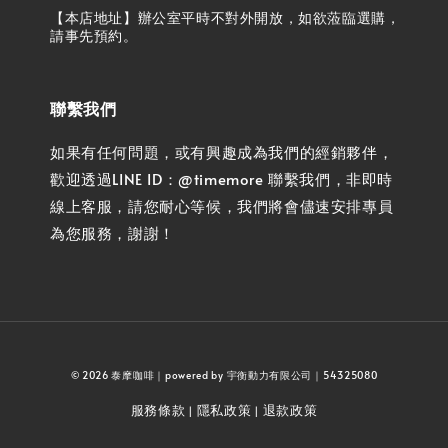
【本店地址】辦公室平時不對外開放，如欲蒞臨選購，
請事先預約。
聯繫我們
如果有任何問題，或有興趣成為我們的經銷夥伴，
歡迎透過LINE ID：@timemore 聯繫我們，非即時
線上客服，請您耐心等候，我們將會儘速安排專員
為您服務，謝謝！
© 2026 泰摩咖啡｜powered by 宇衡動力有限公司｜54325080
服務條款
隱私政策
退款政策
|
|