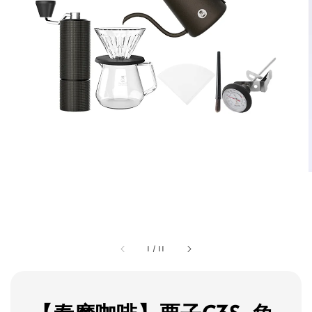
1
/
11