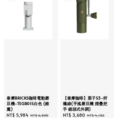
泰摩BRICKS咖啡電動磨
【泰摩咖啡】栗子S3-狩
豆機-TEGB01S白色 (錐
獵綠(手搖磨豆機 摺疊把
魔)
手 鏡頭式外調)
Sale
NT$ 5,984
Regular
Sale
NT$ 3,680
Regular
NT$ 6,800
NT$ 4,182