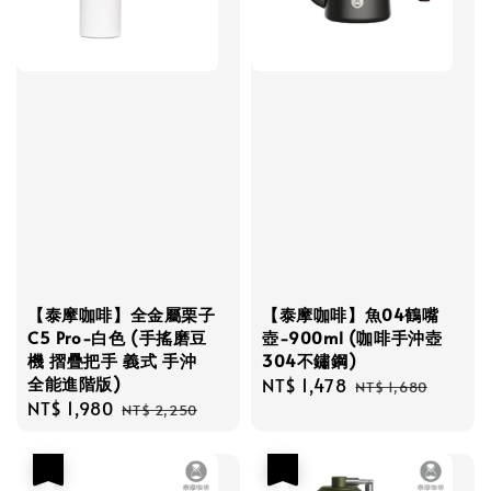
【泰摩咖啡】全金屬栗子
【泰摩咖啡】魚04鶴嘴
C5 Pro-白色 (手搖磨豆
壺-900ml (咖啡手沖壺
機 摺疊把手 義式 手沖
304不鏽鋼)
全能進階版)
Sale
NT$ 1,478
Regular
NT$ 1,680
Sale
NT$ 1,980
Regular
price
price
NT$ 2,250
price
price
優惠
優惠