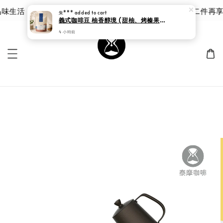
生活 | 泰摩 甘露品鑑杯 |限時 8 折｜優惠價 $785 第二件再享
朱***
added to cart
義式咖啡豆 柚香醇境 (甜柚、烤榛果、牛奶、巧克力、紅酒)
4 小時前