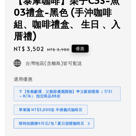
【泰摩咖啡】栗子C3S-魚
03禮盒-黑色 (手沖咖啡
組、咖啡禮盒、 生日 、入
厝禮)
Sale
NT$ 3,502
Regular
優惠
NT$ 3,980
price
price
台灣地區(含離島)皆可配送
適用優惠
👔【爸氣獻禮．父親節優惠開跑】💚父親節檔期（ 7/31
～8/16） 指定商品88折
單筆滿 NT$5,000送 半磅義式咖啡豆
限時加購價415元/包 ! 夏日甜橙咖啡豆