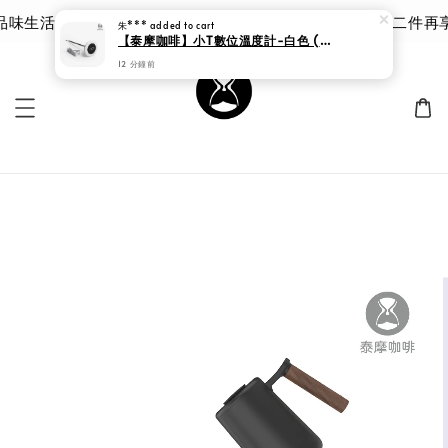
生活 | 泰摩 甘露品鑑杯 |限時 8 折｜優惠價 $785 第二件再
朱***
added to cart
【泰摩咖啡】小T數位溫度計-白色 (咖啡溫度計 數位溫度計)
12 分鐘前