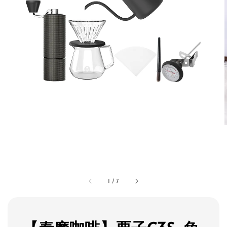
1
/
7