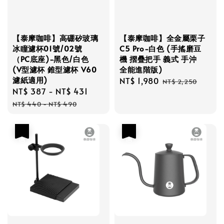
【泰摩咖啡】高硼矽玻璃
【泰摩咖啡】全金屬栗子
冰瞳濾杯01號/02號
C5 Pro-白色 (手搖磨豆
（PC底座)-黑色/白色
機 摺疊把手 義式 手沖
(V型濾杯 錐型濾杯 V60
全能進階版)
濾紙適用)
Sale
NT$ 1,980
Regular
NT$ 2,250
Sale
NT$ 387
-
NT$ 431
Regular
price
price
price
price
NT$ 440
-
NT$ 490
優惠
優惠