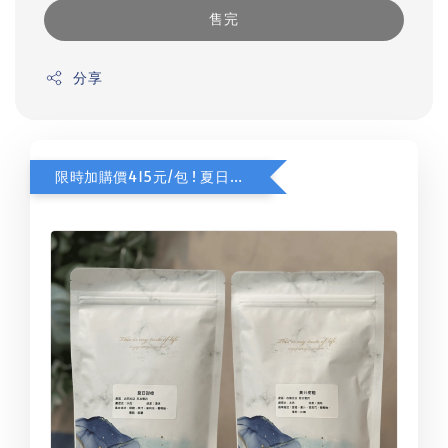
售完
分享
限時加購價415元/包 ! 夏日甜橙咖啡豆