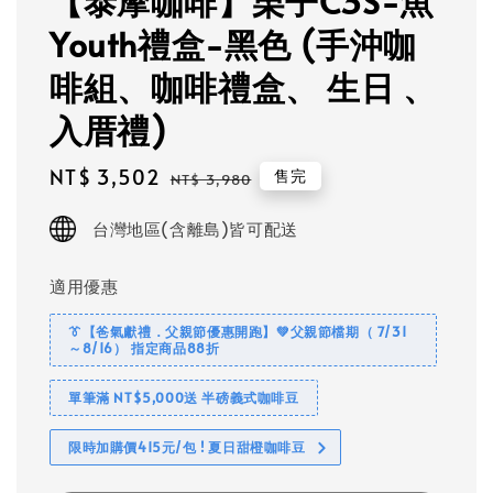
【泰摩咖啡】栗子C3S-魚
Youth禮盒-黑色 (手沖咖
啡組、咖啡禮盒、 生日 、
入厝禮)
Sale
NT$ 3,502
Regular
售完
NT$ 3,980
price
price
台灣地區(含離島)皆可配送
適用優惠
👔【爸氣獻禮．父親節優惠開跑】💚父親節檔期（ 7/31
～8/16） 指定商品88折
單筆滿 NT$5,000送 半磅義式咖啡豆
限時加購價415元/包 ! 夏日甜橙咖啡豆