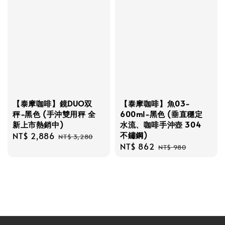
【泰摩咖啡】鏡DUO双
【泰摩咖啡】魚03-
秤-黑色 (手沖雙用秤 全
600ml-黑色 (垂直穩定
新上市熱銷中)
水流、咖啡手沖壺 304
不鏽鋼)
Sale
NT$ 2,886
Regular
NT$ 3,280
Sale
NT$ 862
Regular
price
price
NT$ 980
price
price