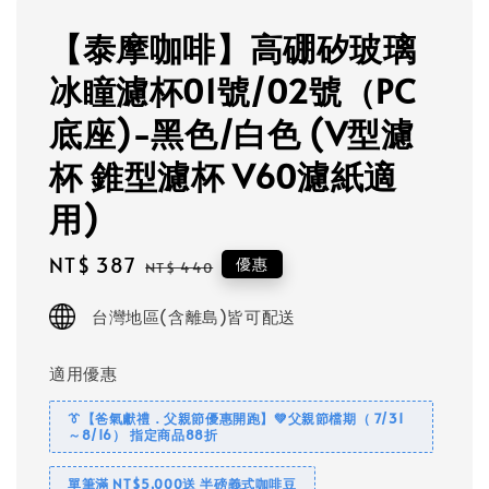
【泰摩咖啡】高硼矽玻璃
冰瞳濾杯01號/02號（PC
底座)-黑色/白色 (V型濾
杯 錐型濾杯 V60濾紙適
用)
Sale
NT$ 387
Regular
優惠
NT$ 440
price
price
台灣地區(含離島)皆可配送
適用優惠
👔【爸氣獻禮．父親節優惠開跑】💚父親節檔期（ 7/31
～8/16） 指定商品88折
單筆滿 NT$5,000送 半磅義式咖啡豆