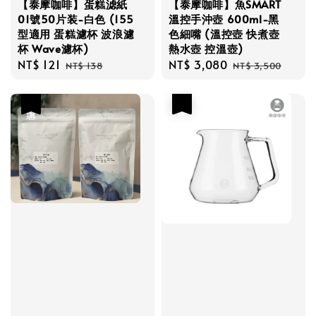
【泰摩咖啡】蛋糕滤紙
【泰摩咖啡】魚SMART
01號50片装-白色 (155
溫控手沖壺 600ml-黑
型適用 蛋糕濾杯 波浪濾
色細嘴 (溫控壺 快煮壺
杯 Wave濾杯)
熱水壺 控溫壺)
Sale
NT$ 121
Regular
Sale
NT$ 3,080
Regular
NT$ 138
NT$ 3,500
price
price
price
price
優惠
優惠