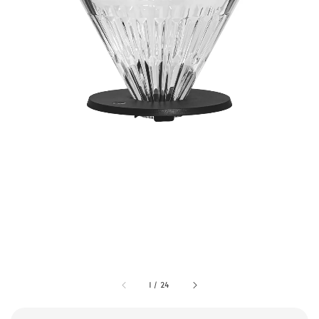
1
/
24