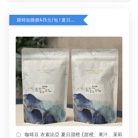
限時加購價415元/包 ! 夏日甜橙咖啡豆
咖啡豆 衣索比亞 夏日甜橙 (甜橙、果汁、茉莉