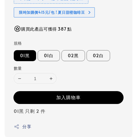
限時加購價415元/包 ! 夏日甜橙咖啡豆
購買此產品可獲得 387 點
規格
01黑
01白
02黑
02白
數量
加入購物車
01黑 只剩 2 件
分享