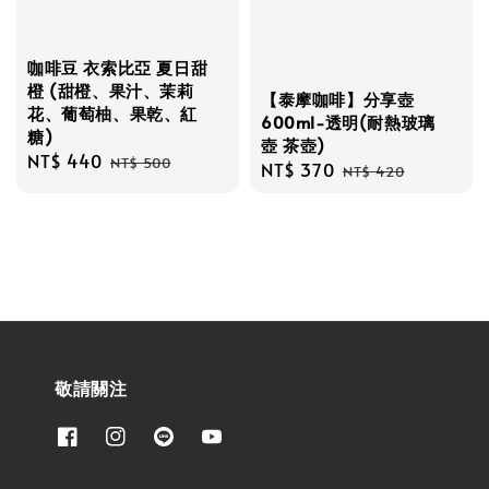
咖啡豆 衣索比亞 夏日甜
橙 (甜橙、果汁、茉莉
【泰摩咖啡】分享壺
花、葡萄柚、果乾、紅
600ml-透明(耐熱玻璃
糖)
壺 茶壺)
Sale
NT$ 440
Regular
NT$ 500
Sale
NT$ 370
Regular
NT$ 420
price
price
price
price
敬請關注