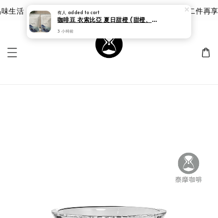
生活 | 泰摩 甘露品鑑杯 |限時 8 折｜優惠價 $785 第二件再享
有人
added to cart
咖啡豆 衣索比亞 夏日甜橙 (甜橙、果汁、茉莉花、葡萄柚、果乾、紅糖)
3 小時前