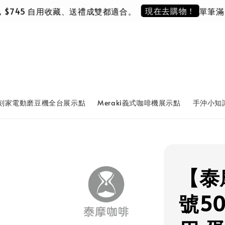
現在去購物！
745 自用收藏、送禮成雙都適合。
單筆滿 NT$5
刻家電動磨豆機全台展示點
Meraki義式咖啡機展示點
手沖小知
【泰
號50