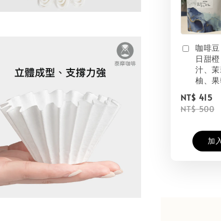
咖啡豆
日甜橙
汁、茉
柚、果
NT$ 415
NT$ 500
加