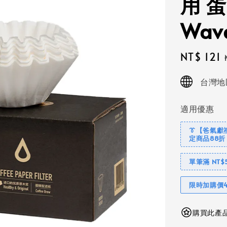
用 
Wav
Sale
NT$ 121
price
台灣地
適用優惠
👔【爸氣獻
定商品88折
單筆滿 NT$
限時加購價4
購買此產品