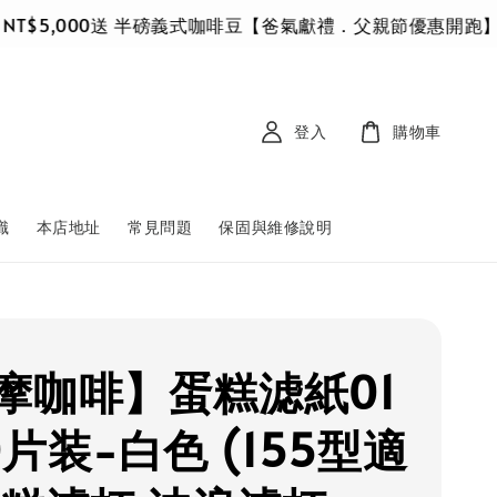
,000送 半磅義式咖啡豆
【爸氣獻禮．父親節優惠開跑】8/16截止
登入
購物車
識
本店地址
常見問題
保固與維修說明
摩咖啡】蛋糕滤紙01
片装-白色 (155型適