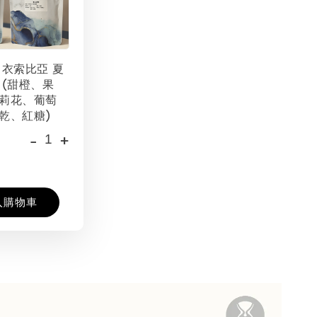
 衣索比亞 夏
 (甜橙、果
莉花、葡萄
乾、紅糖)
-
+
入購物車