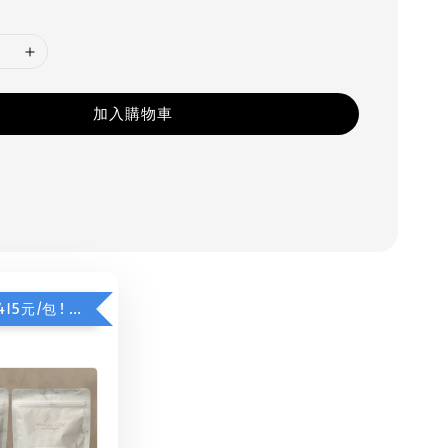
加入購物車
限時加購價415元/包 ! 夏日甜橙咖啡豆