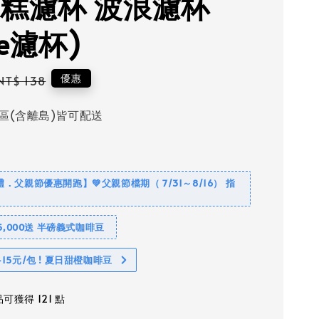
蛋糕濾杯 波浪濾杯
e濾杯)
Regular
優惠
NT$ 138
price
區(含離島)皆可配送
禮．父親節優惠開跑】💚父親節檔期（ 7/31～8/16） 指
5,000送 半磅義式咖啡豆
15元/包 ! 夏日甜橙咖啡豆
可獲得 121 點