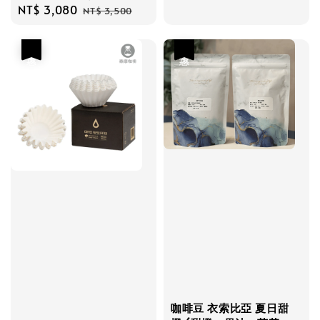
Sale
NT$ 3,080
Regular
NT$ 3,500
price
price
優惠
優惠
咖啡豆 衣索比亞 夏日甜