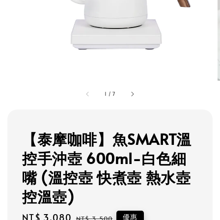
1
/
7
【泰摩咖啡】魚SMART溫
控手沖壺 600ml-白色細
嘴 (溫控壺 快煮壺 熱水壺
控溫壺)
Sale
NT$ 3,080
Regular
優惠
NT$ 3,500