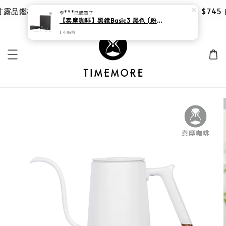
露品鑑杯 |限時 8 折｜優惠價 $785 第二件再享 95 折，$74
李***
已購買了
【泰摩咖啡】黑鏡Basic3 黑色 (粉水比 流速電子秤)
1 小時前