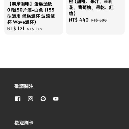
橙 (甜橙、果汁、茉莉
【泰摩咖啡】蛋糕滤紙
花、葡萄柚、果乾、紅
01號50片装-白色 (155
糖)
型適用 蛋糕濾杯 波浪濾
Sale
NT$ 440
Regular
NT$ 500
杯 Wave濾杯)
price
price
Sale
NT$ 121
Regular
NT$ 138
price
price
敬請關注
歡迎刷卡