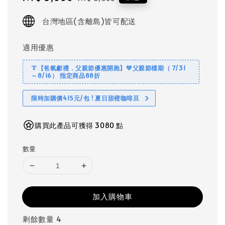
price
price
台灣地區(含離島)皆可配送
適用優惠
👔【爸氣獻禮．父親節優惠開跑】💚父親節檔期（ 7/31
～8/16） 指定商品88折
限時加購價415元/包 ! 夏日甜橙咖啡豆
購買此產品可獲得 3080 點
數量
加入購物車
剩餘數量 4