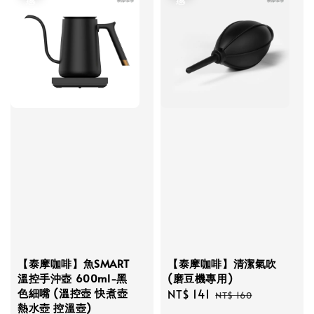
【泰摩咖啡】魚SMART
【泰摩咖啡】清潔氣吹
溫控手沖壺 600ml-黑
(磨豆機專用)
色細嘴 (溫控壺 快煮壺
Sale
NT$ 141
Regular
NT$ 160
熱水壺 控溫壺)
price
price