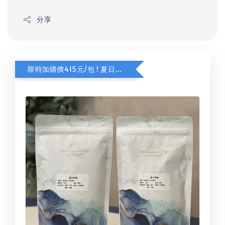
分享
限時加購價415元/包 ! 夏日甜橙咖啡豆