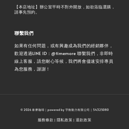
【本店地址】辦公室平時不對外開放，如欲蒞臨選購，
請事先預約。
聯繫我們
如果有任何問題，或有興趣成為我們的經銷夥伴，
歡迎透過LINE ID：@timemore 聯繫我們，非即時
線上客服，請您耐心等候，我們將會儘速安排專員
為您服務，謝謝！
© 2026 泰摩咖啡｜powered by 宇衡動力有限公司｜54325080
服務條款
隱私政策
退款政策
|
|