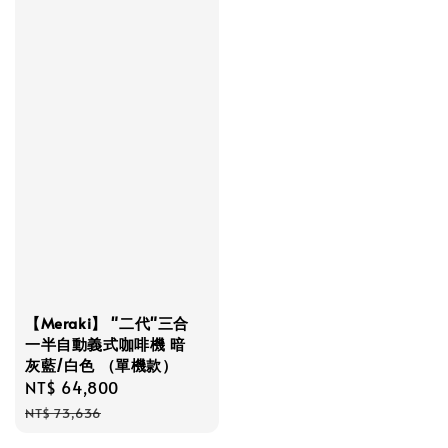
【Meraki】 "二代"三合
一半自動義式咖啡機 暗
灰藍/白色 （單機款）
Sale
NT$ 64,800
Regular
price
price
NT$ 73,636