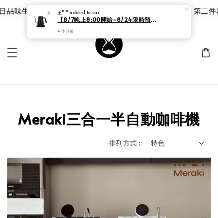
日品味生活 | 泰摩 甘露品鑑杯 |限時 8 折｜優惠價 $785 第二
王**
added to cart
【8/7晚上8:00開始-8/24限時預購價格3380元 】泰摩咖啡 魚ProX溫控手沖壺 黑色/白色
4 小時前
Meraki三合一半自動咖啡機
排列方式 :